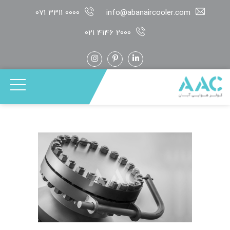
071 3311 0000
info@abanaircooler.com
021 4146 2000