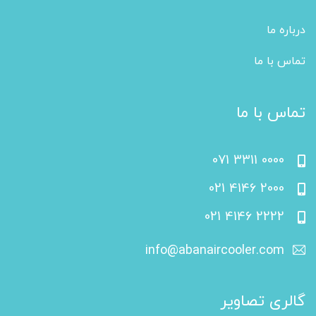
درباره ما
تماس با ما
تماس با ما
071 3311 0000
021 4146 2000
021 4146 2222
info@abanaircooler.com
گالری تصاویر