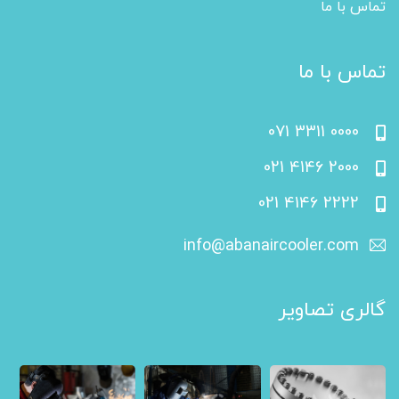
تماس با ما
تماس با ما
071 3311 0000
021 4146 2000
021 4146 2222
info@abanaircooler.com
گالری تصاویر