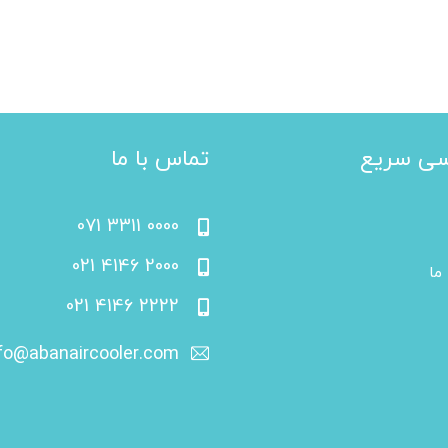
ی سریع
تماس با ما
071 3311 0000
021 4146 2000
ما
021 4146 2222
fo@abanaircooler.com